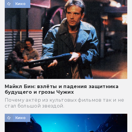
Кино
Майкл Бин: взлёты и падения защитника
будущего и грозы Чужих
Почему актёр из культовых фильмов так и не
стал большой звездой.
Кино