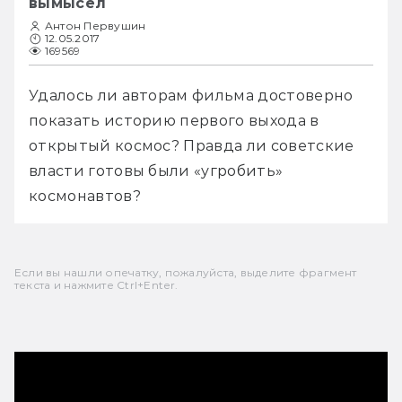
вымысел
Антон Первушин
12.05.2017
169569
Удалось ли авторам фильма достоверно 
показать историю первого выхода в 
открытый космос? Правда ли советские 
власти готовы были «угробить» 
космонавтов? 
Если вы нашли опечатку, пожалуйста, выделите фрагмент
текста и нажмите Ctrl+Enter.