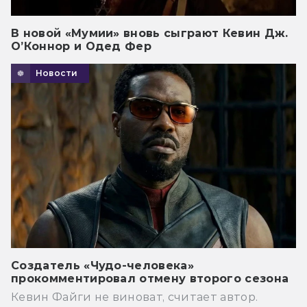
В новой «Мумии» вновь сыграют Кевин Дж.
О’Коннор и Одед Фер
Новости
Создатель «Чудо-человека»
прокомментировал отмену второго сезона
Кевин Файги не виноват, считает автор.