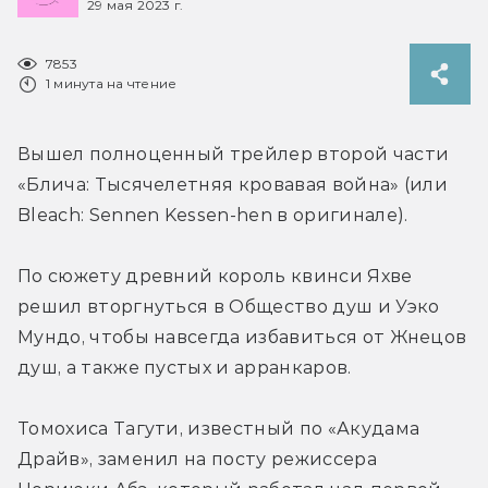
29 мая 2023 г.
7853
1 минута на чтение
Вышел полноценный трейлер второй части 
«Блича: Тысячелетняя кровавая война» (или 
Bleach: Sennen Kessen-hen в оригинале).
По сюжету древний король квинси Яхве 
решил вторгнуться в Общество душ и Уэко 
Мундо, чтобы навсегда избавиться от Жнецов 
душ, а также пустых и арранкаров.
Томохиса Тагути, известный по «Акудама 
Драйв», заменил на посту режиссера 