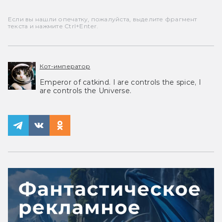
Если вы нашли опечатку, пожалуйста, выделите фрагмент
текста и нажмите Ctrl+Enter.
Кот-император
Emperor of catkind. I are controls the spice, I
are controls the Universe.