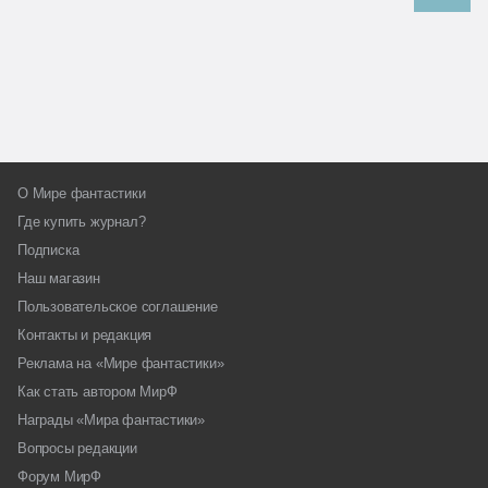
О Мире фантастики
Где купить журнал?
Подписка
Наш магазин
Пользовательское соглашение
Контакты и редакция
Реклама на «Мире фантастики»
Как стать автором МирФ
Награды «Мира фантастики»
Вопросы редакции
Форум МирФ