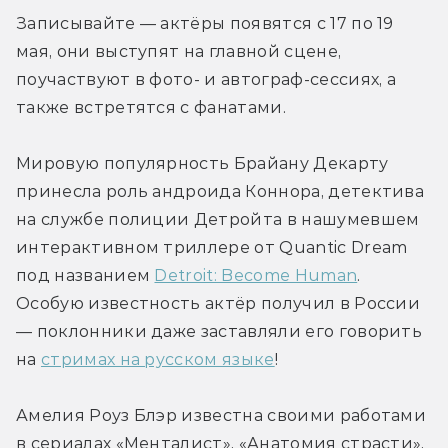
Записывайте — актёры появятся с 17 по 19 
мая, они выступят на главной сцене, 
поучаствуют в фото- и автограф-сессиях, а 
также встретятся с фанатами.
Мировую популярность Брайану Декарту 
принесла роль андроида Коннора, детектива 
на службе полиции Детройта в нашумевшем 
интерактивном триллере от Quantic Dream 
под названием 
Detroit: Become Human
. 
Особую известность актёр получил в России 
— поклонники даже заставляли его говорить 
на 
стримах на русском языке
!
Амелия Роуз Блэр известна своими работами 
в сериалах «Менталист», «Анатомия страсти», 