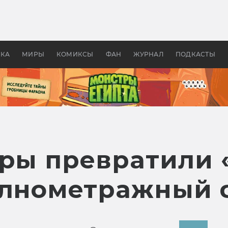
оздавались «Страшилы»:
«Одиссея» Нолана: что эт
, без которого не было
фильм сделал с Гомером и
ластелина колец»
Древней Грецией
УКА
МИРЫ
КОМИКСЫ
ФАН
ЖУРНАЛ
ПОДКАСТЫ
еры превратили 
олнометражный