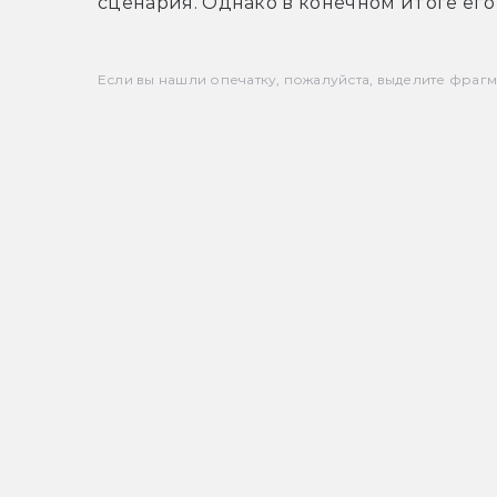
сценария. Однако в конечном итоге его
Если вы нашли опечатку, пожалуйста, выделите фрагмен