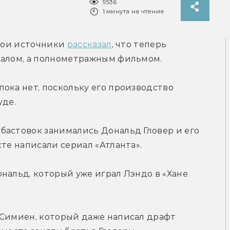
9536
1 минута на чтение
вои источники 
рассказал
, что теперь 
иалом, а полнометражным фильмом.
ока нет, поскольку его производство 
уде.
астовок занимались Дональд Гловер и его 
сте написали сериал «Атланта».
нальд, который уже играл Лэндо в «Хане 
 Симиен, который даже написал драфт 