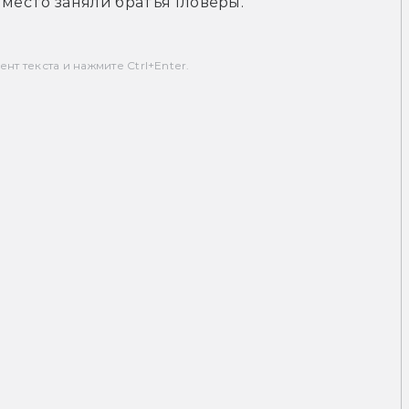
 место заняли братья Гловеры.
т текста и нажмите Ctrl+Enter.