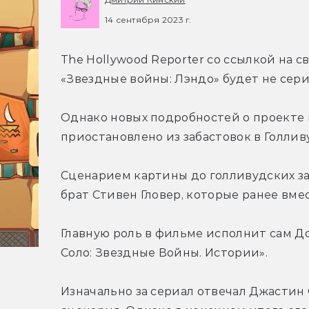
14 сентября 2023 г.
The Hollywood Reporter со ссылкой на с
«Звездные войны: Лэндо» будет не сер
Однако новых подробностей о проекте п
приостановлено из забастовок в Голлив
Сценарием картины до голливудских заб
брат Стивен Гловер, которые ранее вме
Главную роль в фильме исполнит сам До
Соло: Звездные Войны. Истории».
Изначально за сериал отвечал Джастин