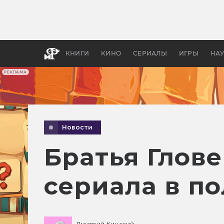
Как с
фильм
бы «В
КНИГИ
КИНО
СЕРИАЛЫ
ИГРЫ
НА
РЕКЛАМА
Новости
Братья Глов
сериала в п
Дмитрий Кинский