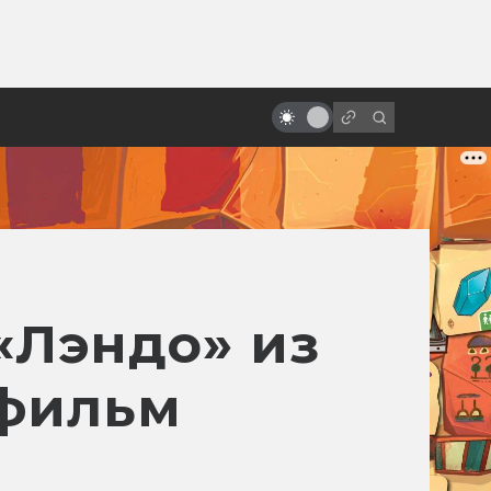
от
Фантастические фильмы,
которые у нас любят больше,
чем на родине
«Лэндо» из
 фильм