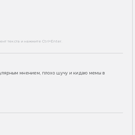
т текста и нажмите Ctrl+Enter.
улярным мнением, плохо шучу и кидаю мемы в