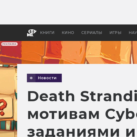
Как с
фильм
бы «В
КНИГИ
КИНО
СЕРИАЛЫ
ИГРЫ
НА
РЕКЛАМА
Новости
Death Strand
мотивам Cyb
заданиями и