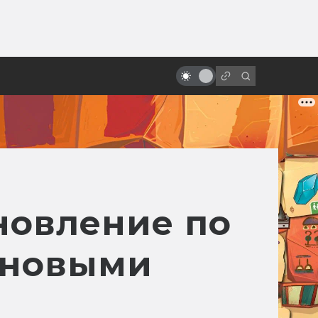
от
Экранизации Толкина, забытые и
неснятые
новление по
 новыми