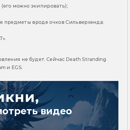
(его можно экипировать);
е предметы вроде очков Сильверхенда;
7».
вления не будет. Сейчас Death Stranding 
am и EGS.
икни,
мотреть видео