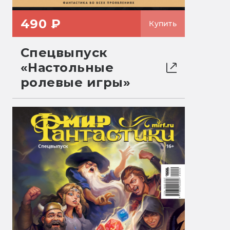
490 ₽
Купить
Спецвыпуск
«Настольные
ролевые игры»