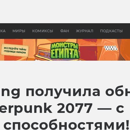
оздавались «Страшилы»:
«Одиссея» Нолана: что эт
, без которого не было
фильм сделал с Гомером и
ластелина колец»
Древней Грецией
УКА
МИРЫ
КОМИКСЫ
ФАН
ЖУРНАЛ
ПОДКАСТЫ
ing получила об
erpunk 2077 — с
 способностями!