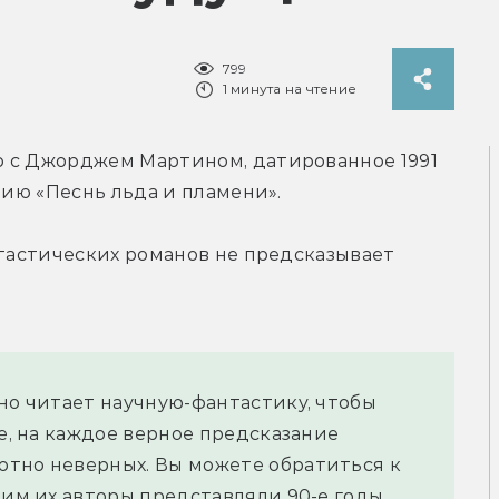
799
1 минута на чтение
 с Джорджем Мартином, датированное 1991 
рию «Песнь льда и пламени».
нтастических романов не предсказывает 
но читает научную-фантастику, чтобы 
е, на каждое верное предсказание 
тно неверных. Вы можете обратиться к 
ким их авторы представляли 90-е годы. 