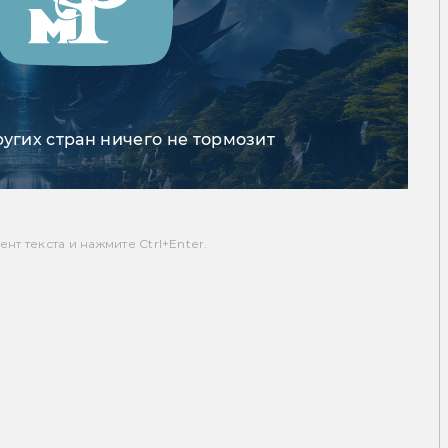
ругих стран ничего не тормозит
т текста и нажмите Ctrl+Enter.