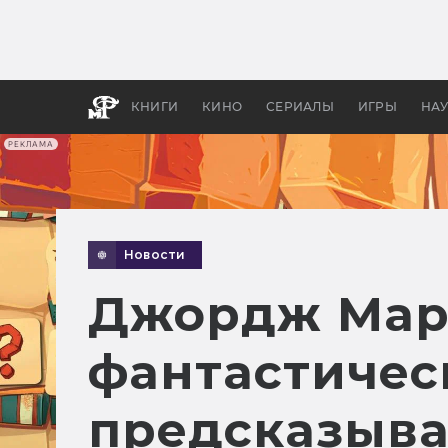
Какие
авгус
апока
детск
КНИГИ
КИНО
СЕРИАЛЫ
ИГРЫ
НА
РЕКЛАМА
Новости
Джордж Март
фантастичес
предсказыва