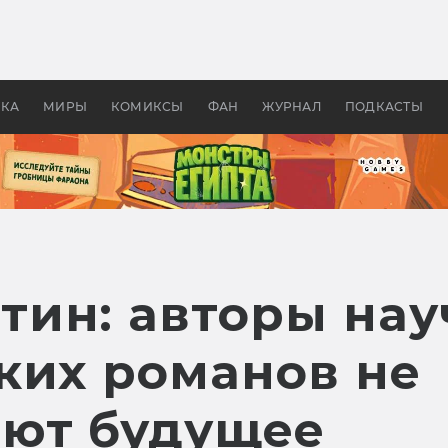
 фильмы смотреть в
Как создавались «Страшил
те 2026? В мире —
фильм, без которого не б
липсис, в России —
бы «Властелина колец»
ие комедии
УКА
МИРЫ
КОМИКСЫ
ФАН
ЖУРНАЛ
ПОДКАСТЫ
ин: авторы нау
ких романов не
ют будущее