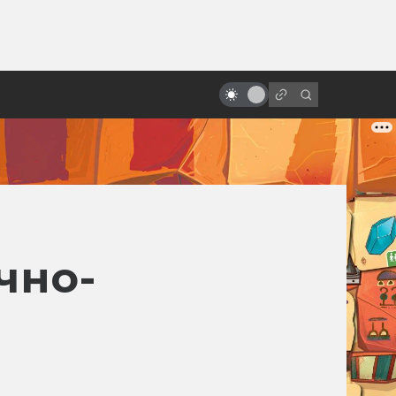
ы»:
ыло
Стимпанк: фильмы и аниме. 10
лучших и главных
чно-