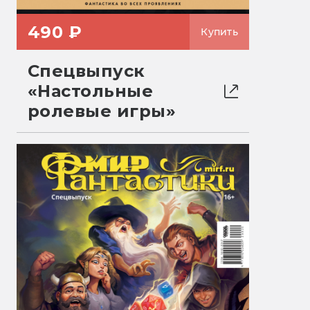
490 ₽
Купить
Спецвыпуск
«Настольные
ролевые игры»