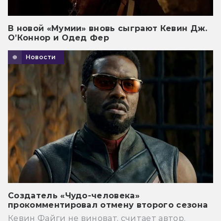
В новой «Мумии» вновь сыграют Кевин Дж.
О’Коннор и Одед Фер
Новости
Создатель «Чудо-человека»
прокомментировал отмену второго сезона
Кевин Файги не виноват, считает автор.