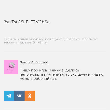
?si=TsnJSi-FLFTVGbSe
Если вы нашли опечатку, пожалуйста, выделите фрагмент
текста и нажмите Ctrl+Enter.
Дмитрий Кинский
Пишу про игры и аниме, делюсь
непопулярным мнением, плохо шучу и кидаю
мемы в рабочий чат.