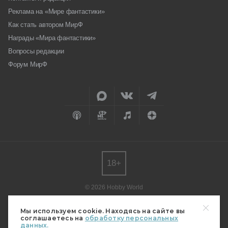
Реклама на «Мире фантастики»
Как стать автором МирФ
Награды «Мира фантастики»
Вопросы редакции
Форум МирФ
18+
© 2026 Hobby World
Любое использование материалов допускается только с согласия
редакции.
Мы используем cookie. Находясь на сайте вы
соглашаетесь на
обработку персональных
Мнение авторов может не совпадать с мнением редакции.
данных.