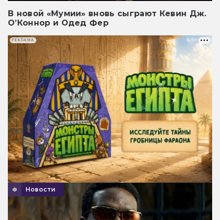
В новой «Мумии» вновь сыграют Кевин Дж.
О’Коннор и Одед Фер
РЕКЛАМА
Новости