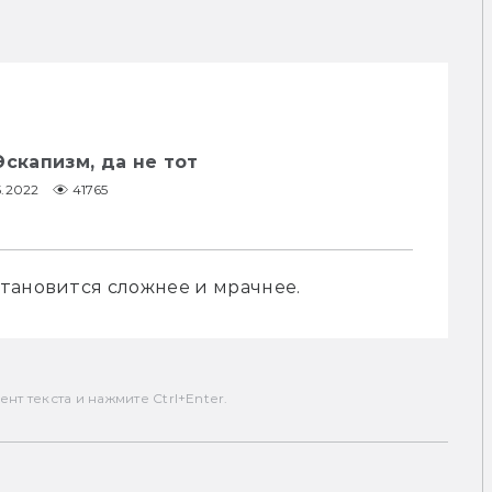
Эскапизм, да не тот
5.2022
41765
тановится сложнее и мрачнее.
т текста и нажмите Ctrl+Enter.