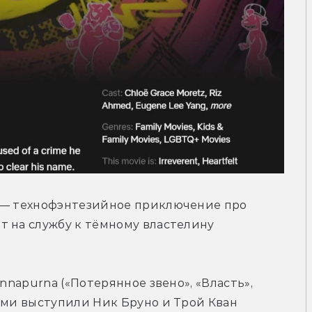
 — технофэнтезийное приключение про 
 на службу к тёмному властелину 
nnapurna («Потерянное звено», «Власть», 
ами выступили Ник Бруно и Трой Кван 