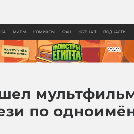
оздавались «Страшилы»:
«Одиссея» Нолана: что эт
, без которого не было
фильм сделал с Гомером и
ластелина колец»
Древней Грецией
УКА
МИРЫ
КОМИКСЫ
ФАН
ЖУРНАЛ
ПОДКАСТЫ
вышел мультфиль
ези по одноимё