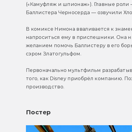
(«Камуфляж и шпионаж»). Главные роли
Баллистера Черносерда — озвучили Хло
В комиксе Нимона вваливается к знаме
напроситься ему в приспешники. Она ни
желанием помочь Баллистеру в его бор
сэром Златогульфом.
Первоначально мультфильм разрабатывал
того, как Disney приобрёл компанию. Поз
производство.
Постер