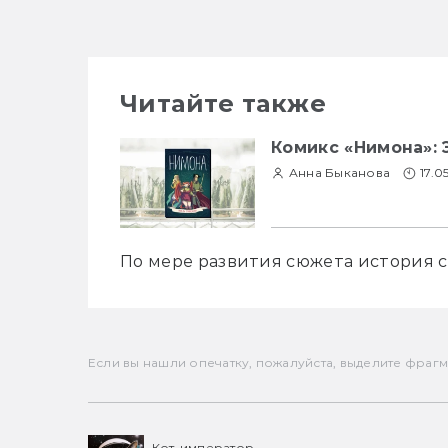
Читайте также
Комикс «Нимона»: 
Анна Быканова
17.0
По мере развития сюжета история с
Если вы нашли опечатку, пожалуйста, выделите фрагмен
Кот-император