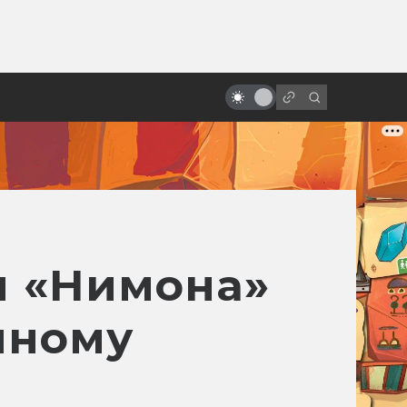
от
Что такое «умный хоррор»?
Расцвет возвышенных ужасов в
2010-е
м «Нимона»
нному