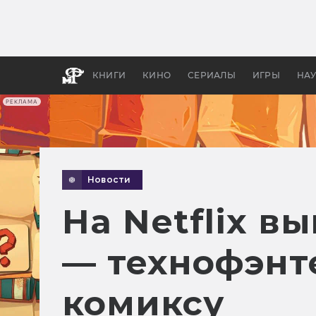
Как с
фильм
бы «В
КНИГИ
КИНО
СЕРИАЛЫ
ИГРЫ
НА
РЕКЛАМА
Новости
На Netflix 
— технофэнт
комиксу