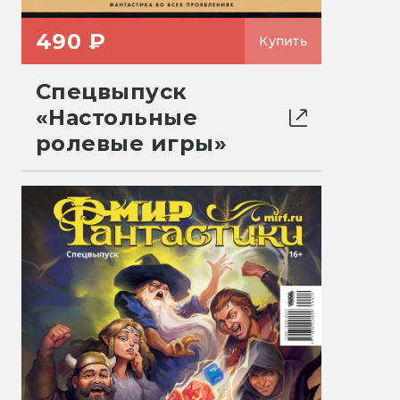
490 ₽
Купить
Спецвыпуск
«Настольные
ролевые игры»