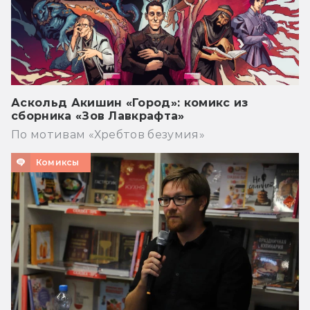
Аскольд Акишин «Город»: комикс из
сборника «Зов Лавкрафта»
По мотивам «Хребтов безумия»
Комиксы