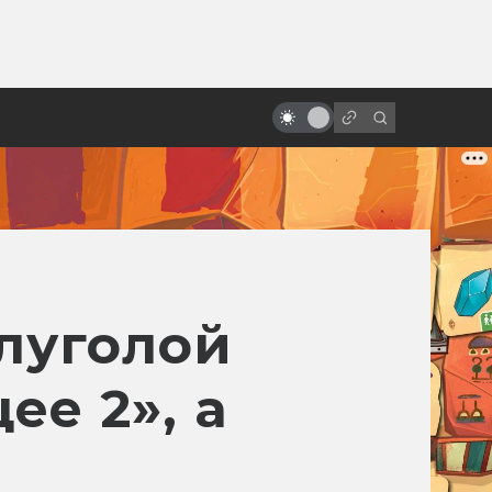
от
Культ «Детей кукурузы»: все
экранизации рассказа Стивена
Кинга
олуголой
е 2», а