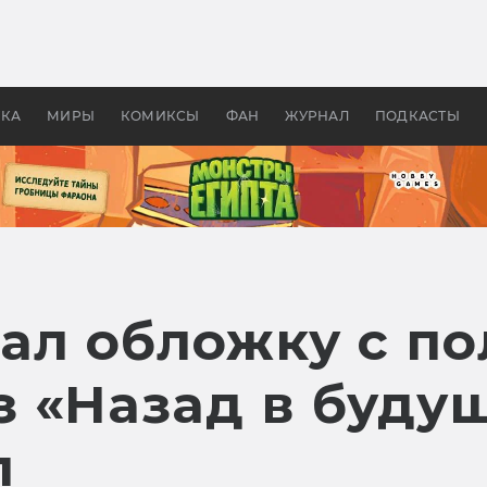
оздавались «Страшилы»:
«Одиссея» Нолана: что эт
, без которого не было
фильм сделал с Гомером и
ластелина колец»
Древней Грецией
УКА
МИРЫ
КОМИКСЫ
ФАН
ЖУРНАЛ
ПОДКАСТЫ
зал обложку с п
«Назад в будуще
л