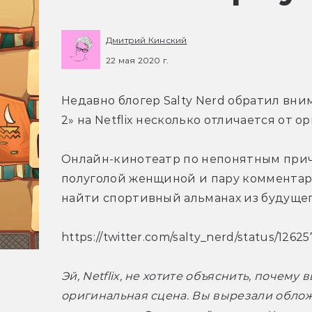
Дмитрий Кинский
22 мая 2020 г.
Недавно блогер Salty Nerd обратил вни
2» на Netflix несколько отличается от о
Онлайн-кинотеатр по непонятным причи
полуголой женщиной и пару комментари
найти спортивный альманах из будущег
https://twitter.com/salty_nerd/status/126
Эй, Netflix, не хотите объяснить, почему
оригинальная сцена. Вы вырезали обложк