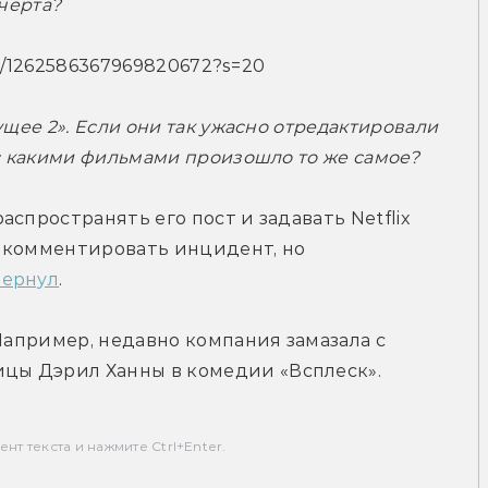
 черта?
tus/1262586367969820672?s=20
щее 2». Если они так ужасно отредактировали 
 с какими фильмами произошло то же самое?
спространять его пост и задавать Netflix 
 комментировать инцидент, но 
вернул
.
Например, недавно компания замазала с 
цы Дэрил Ханны в комедии «Всплеск».
т текста и нажмите Ctrl+Enter.