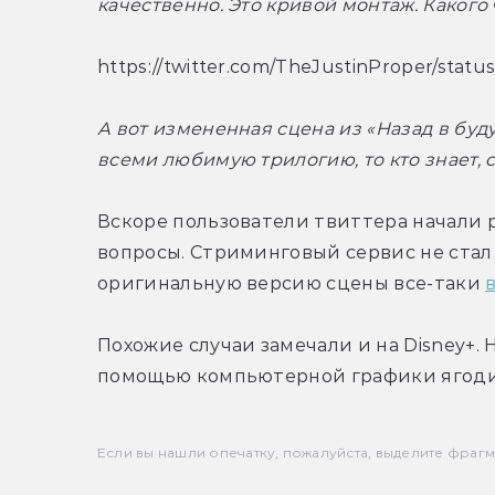
качественно. Это кривой монтаж. Какого
https://twitter.com/TheJustinProper/sta
А вот измененная сцена из «Назад в буду
всеми любимую трилогию, то кто знает,
Вскоре пользователи твиттера начали ра
вопросы. Стриминговый сервис не стал
оригинальную версию сцены все-таки 
Похожие случаи замечали и на Disney+. 
помощью компьютерной графики ягоди
Если вы нашли опечатку, пожалуйста, выделите фрагмен