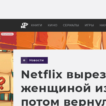
Как с
фильм
бы «В
КНИГИ
КИНО
СЕРИАЛЫ
ИГРЫ
НА
РЕКЛАМА
Новости
Netflix выре
женщиной из 
потом верну