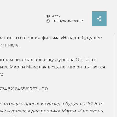
4323
1 минута на чтение
мание, что версия фильма «Назад в будущее 
ригинала.
нам вырезал обложку журнала Oh LaLa с 
ев Марти Макфлая в сцене, где он пытается 
о.
2577482164658176?s=20
 вы отредактировали «Назад в будущее 2»? Вот 
у журнала и две реплики Марти. И не очень 