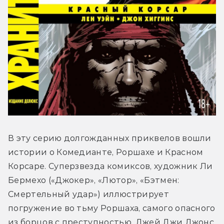
В эту серию долгожданных приквелов вошли 
истории о Комедианте, Роршахе и Красном 
Корсаре. Суперзвезда комиксов, художник Ли 
Бермехо («Джокер», «Лютор», «Бэтмен: 
Смертельный удар») иллюстрирует 
погружение во тьму Роршаха, самого опасного 
из борцов с преступностью. Джей Джи Джонс 