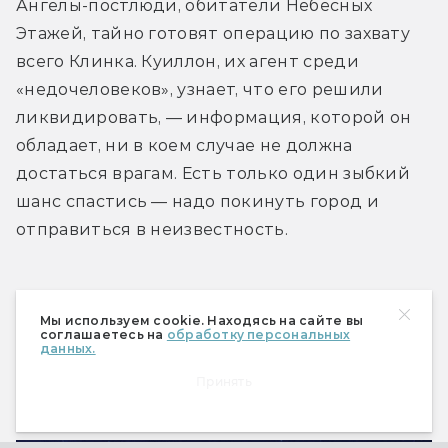
Ангелы-постлюди, обитатели Небесных 
Этажей, тайно готовят операцию по захвату 
всего Клинка. Куиллон, их агент среди 
«недочеловеков», узнает, что его решили 
ликвидировать, — информация, которой он 
обладает, ни в коем случае не должна 
достаться врагам. Есть только один зыбкий 
шанс спастись — надо покинуть город и 
отправиться в неизвестность.
Тимоти Зан
Мы используем cookie. Находясь на сайте вы
соглашаетесь на
обработку персональных
«Трилогия о Трауне. Книга 1: 
данных.
Наследник Империи»
Принять