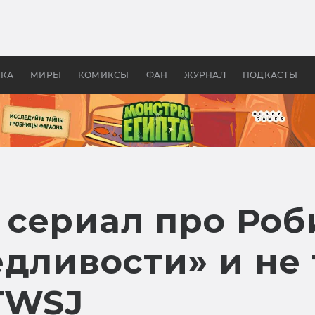
 фильмы смотреть в
Как создавались «Страшил
те 2026? В мире —
фильм, без которого не б
липсис, в России —
бы «Властелина колец»
ие комедии
УКА
МИРЫ
КОМИКСЫ
ФАН
ЖУРНАЛ
ПОДКАСТЫ
сериал про Роби
едливости» и не
TWSJ