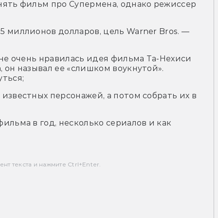
нять фильм про Супермена, однако режиссер
5 миллионов долларов, цель Warner Bros. —
 не очень нравилась идея фильма Та-Нехиси
 он называл ее «слишком воукнутой».
уться;
известных персонажей, а потом собрать их в
ильма в год, несколько сериалов и как
т текста и нажмите Ctrl+Enter.