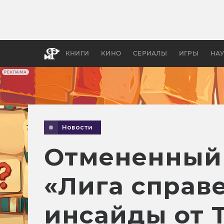
Какие
авгус
апока
детск
КНИГИ
КИНО
СЕРИАЛЫ
ИГРЫ
НА
РЕКЛАМА
Новости
Отмененный 
«Лига справ
инсайды от 