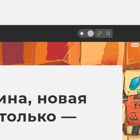
ы»:
ыло
«Песнь моря»: мультфильм с
настоящим волшебством
на, новая
 только —