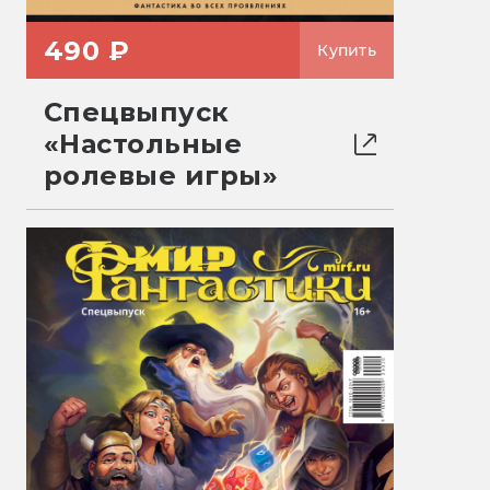
490 ₽
Купить
Спецвыпуск
«Настольные
ролевые игры»