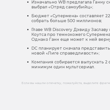
Изначально WB предлагала Ганну с
выбрал «Отряд самоубийц»;
Бюджет «Супермена» составляет 22
собрать больше 500 миллионов;
Главе WB Discovery Дэвиду Заславу
Коутса про темнокожего Супермена,
Однако Ганн еще может к ней верн
DC планирует сначала представить 
новой «Лиге справедливости»;
Компания собирается выпускать 2 ф
минимум один мультсериал.
Если вы нашли опечатку, пожалуйста, выделите фрагмен