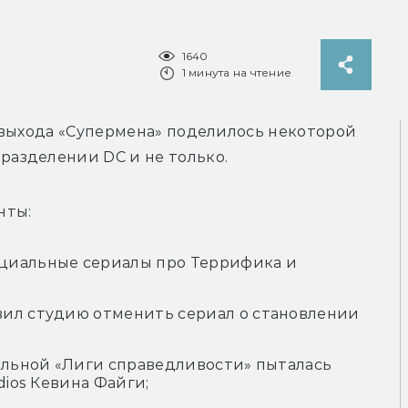
1640
1 минута на чтение
ь выхода «Супермена» поделилось некоторой 
азделении DC и не только.
нты:
циальные сериалы про Террифика и
вил студию отменить сериал о становлении
нальной «Лиги справедливости» пыталась
dios Кевина Файги;