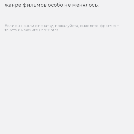
жанре фильмов особо не менялось.
Если вы нашли опечатку, пожалуйста, выделите фрагмент
текста и нажмите Ctrl+Enter.