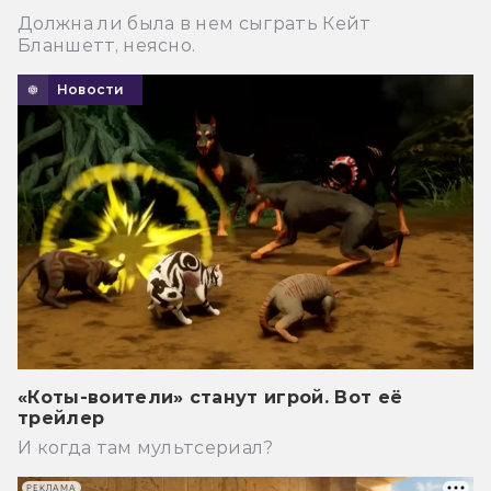
Должна ли была в нем сыграть Кейт
Бланшетт, неясно.
Новости
«Коты-воители» станут игрой. Вот её
трейлер
И когда там мультсериал?
РЕКЛАМА