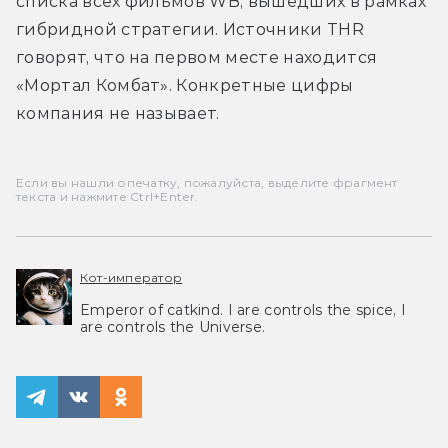
списка всех фильмов WB, вышедших в рамках 
гибридной стратегии. Источники THR 
говорят, что на первом месте находится 
«Мортал Комбат». Конкретные цифры 
компания не называет.
Если вы нашли опечатку, пожалуйста, выделите фрагмент
текста и нажмите Ctrl+Enter.
Кот-император
Emperor of catkind. I are controls the spice, I
are controls the Universe.