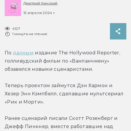
Дмитрий Кинский
15 апреля 2024 г.
4127
1 минута на чтение
По 
данным
 издание The Hollywood Reporter, 
голливудский фильм по «Ванпанчмену» 
обзавелся новыми сценаристами.
Теперь проектом займутся Дэн Хармон и 
Хезер Энн Кэмпбелл, сделавшие мультсериал 
«Рик и Морти».
Ранее сценарий писали Скотт Розенберг и 
Джефф Пинкнер, вместе работавшие над 