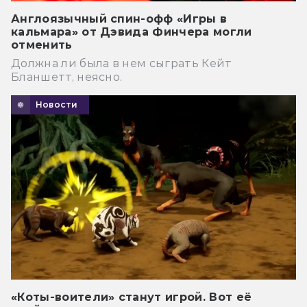
Англоязычный спин-офф «Игры в
кальмара» от Дэвида Финчера могли
отменить
Должна ли была в нем сыграть Кейт
Бланшетт, неясно.
Новости
«Коты-воители» станут игрой. Вот её