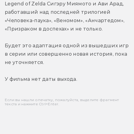
Legend of Zelda Сигэру Миямото и Ави Арад, 
работавший над последней трилогией 
«Человека-паука», «Веномом», «Анчартедом», 
«Призраком в доспехах» и не только.
Будет это адаптация одной из вышедших игр 
в серии или совершенно новая история, пока 
не уточняется.
У фильма нет даты выхода.
Если вы нашли опечатку, пожалуйста, выделите фрагмент
текста и нажмите Ctrl+Enter.