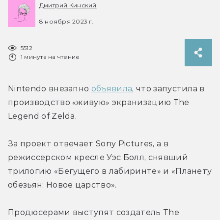
Дмитрий Кинский
8 ноября 2023 г.
5512
1 минута на чтение
Nintendo внезапно 
объявила
, что запустила в 
производство «живую» экранизацию The 
Legend of Zelda.
За проект отвечает Sony Pictures, а в 
режиссерском кресле Уэс Болл, снявший 
трилогию «Бегущего в лабиринте» и «Планету 
обезьян: Новое царство».
Продюсерами выступят создатель The 