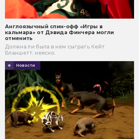
Англоязычный спин-офф «Игры в
кальмара» от Дэвида Финчера могли
отменить
Должна ли была в нем сыграть Кейт
Бланшетт, неясно.
Новости