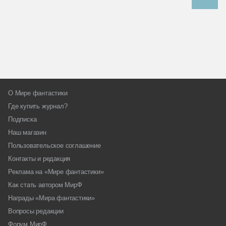
О Мире фантастики
Где купить журнал?
Подписка
Наш магазин
Пользовательское соглашение
Контакты и редакция
Реклама на «Мире фантастики»
Как стать автором МирФ
Награды «Мира фантастики»
Вопросы редакции
Форум МирФ