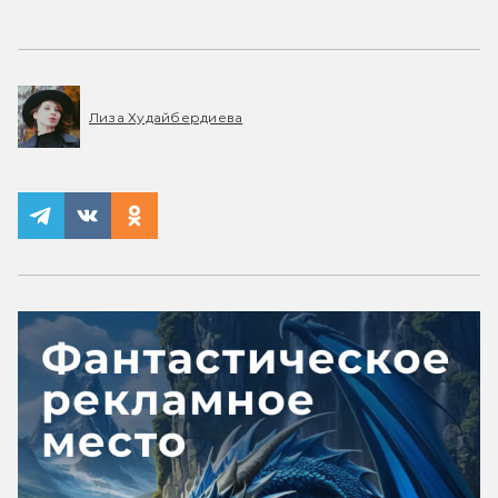
Лиза Худайбердиева