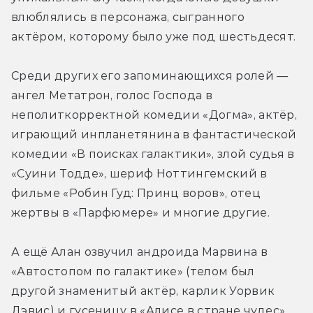
влюблялись в персонажа, сыгранного 
актёром, которому было уже под шестьдесят.
Среди других его запоминающихся ролей — 
ангел Метатрон, голос Господа в 
неполиткорректной комедии «Догма», актёр, 
играющий инпланетянина в фантастической 
комедии «В поисках галактики», злой судья в 
«Суини Тодде», шериф Ноттингемский в 
фильме «Робин Гуд: Принц воров», отец 
жертвы в «Парфюмере» и многие другие.
А ещё Алан озвучил андроида Марвина в 
«Автостопом по галактике» (телом был 
другой знаменитый актёр, карлик Уорвик 
Дэвис) и гусеницу в «Алисе в стране чудес». 