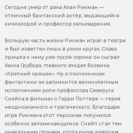
Сегодня умер от рака Алан Рикман — 
отличный британский актёр, выдающийся 
кинозлодей и профессор зельеварения.
Большую часть жизни Рикман играл в театре 
и был известен лишь в узких кругах. Слава 
пришла к нему уже после сорока: он сыграл 
Ханса Грубера, главного злодея боевика 
«Крепкий орешек». Ну а поклонникам 
фантастики он запомнится великолепным 
исполнением роли профессора Северуса 
Снейпа в фильмах о Гарри Поттере — героя 
неоднозначного и трагического. Благодаря 
игре Рикмана этот персонаж получился 
особенно запоминающимся. Снейп стал тем 
уникальным случаем, когда юные девушки 