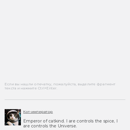
Если вы нашли опечатку, пожалуйста, выделите фрагмент
текста и нажмите Ctrl+Enter.
Кот-император
Emperor of catkind. I are controls the spice, I
are controls the Universe.