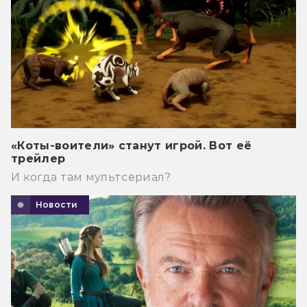
«Коты-воители» станут игрой. Вот её
трейлер
И когда там мультсериал?
Новости