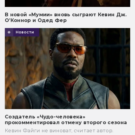
В новой «Мумии» вновь сыграют Кевин Дж.
О’Коннор и Одед Фер
Новости
Создатель «Чудо-человека»
прокомментировал отмену второго сезона
Кевин Файги не виноват, считает автор.