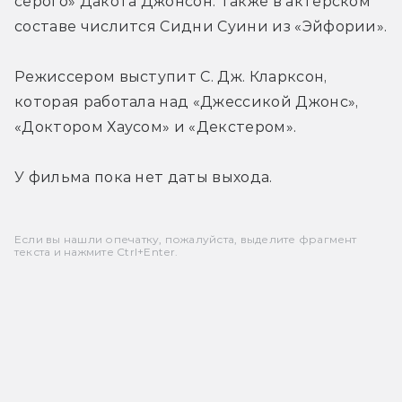
серого» Дакота Джонсон. Также в актерском 
составе числится Сидни Суини из «Эйфории».
Режиссером выступит С. Дж. Кларксон, 
которая работала над «Джессикой Джонс», 
«Доктором Хаусом» и «Декстером».
У фильма пока нет даты выхода.
Если вы нашли опечатку, пожалуйста, выделите фрагмент
текста и нажмите Ctrl+Enter.