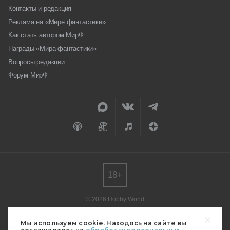
Контакты и редакция
Реклама на «Мире фантастики»
Как стать автором МирФ
Награды «Мира фантастики»
Вопросы редакции
Форум МирФ
18+
© 2026 Hobby World
Любое использование материалов допускается только с согласия
редакции.
Мы используем cookie. Находясь на сайте вы