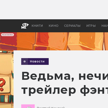
Какие
авгус
апока
детск
КНИГИ
КИНО
СЕРИАЛЫ
ИГРЫ
НА
РЕКЛАМА
Новости
Ведьма, неч
трейлер фэн
Дмитрий Кинский