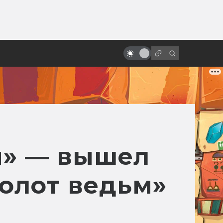
ы»:
«Хищник»: история культового
ыло
боевика. Как Ван Дамм не стал
пришельцем
и» — вышел
олот ведьм»