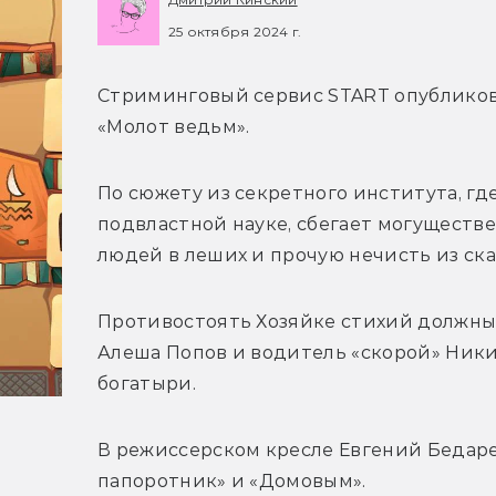
25 октября 2024 г.
Стриминговый сервис START опубликова
«Молот ведьм».
По сюжету из секретного института, где
подвластной науке, сбегает могуществе
людей в леших и прочую нечисть из сказ
Противостоять Хозяйке стихий должны
Алеша Попов и водитель «скорой» Никит
богатыри.
В режиссерском кресле Евгений Бедарев
папоротник» и «Домовым».