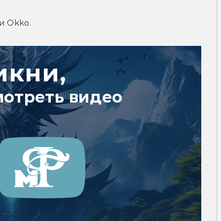
и Okko.
икни,
мотреть видео