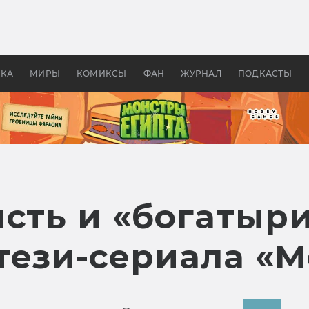
 фильмы смотреть в
Как создавались «Страшил
те 2026? В мире —
фильм, без которого не б
липсис, в России —
бы «Властелина колец»
ие комедии
УКА
МИРЫ
КОМИКСЫ
ФАН
ЖУРНАЛ
ПОДКАСТЫ
исть и «богатыр
тези-сериала «М