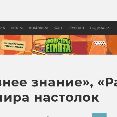
оздавались «Страшилы»:
«Одиссея» Нолана: что эт
, без которого не было
фильм сделал с Гомером и
ластелина колец»
Древней Грецией
УКА
МИРЫ
КОМИКСЫ
ФАН
ЖУРНАЛ
ПОДКАСТЫ
нее знание», «Р
мира настолок