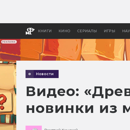
Как с
фильм
бы «В
КНИГИ
КИНО
СЕРИАЛЫ
ИГРЫ
НА
РЕКЛАМА
Новости
Видео: «Древ
новинки из 
Дмитрий Кинский