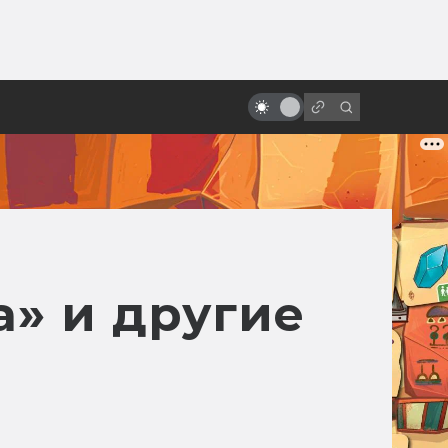
от
Как создавалась «Бразилия»
Терри Гиллиама: смысл названия
и битва за концовку
а» и другие