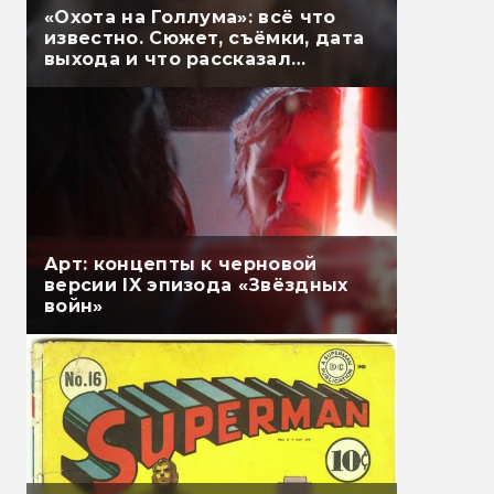
«Охота на Голлума»: всё что
известно. Сюжет, съёмки, дата
выхода и что рассказал
Гэндальф
Арт: концепты к черновой
версии IX эпизода «Звёздных
войн»