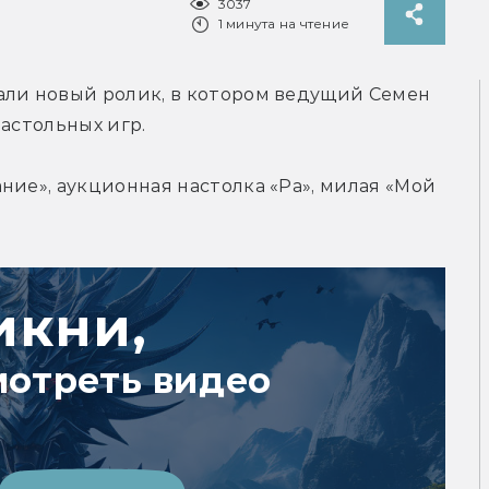
3037
1 минута на чтение
али новый ролик, в котором ведущий Семен 
настольных игр.
ние», аукционная настолка «Ра», милая «Мой 
икни,
мотреть видео