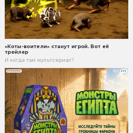
«Коты-воители» станут игрой. Вот её
трейлер
И когда там мультсериал?
РЕКЛАМА