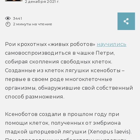
2 декабря 2021 г.
3441
2 минуты на чтение
Рои крохотных «живых роботов» 
научились
самовоспроизводиться в чашке Петри, 
собирая скопления свободных клеток. 
Созданные из клеток лягушки ксеноботы – 
первые в своем роде многоклеточные 
организмы, обнаружившие свой собственный 
способ размножения. 
Ксеноботов создали в прошлом году при 
помощи клеток, полученных от эмбриона 
гладкой шпорцевой лягушки (Xenopus laevis). 