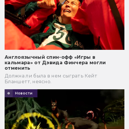
Англоязычный спин-офф «Игры в
кальмара» от Дэвида Финчера могли
отменить
Должна ли была в нем сыграть Кейт
Бланшетт, неясно.
Новости