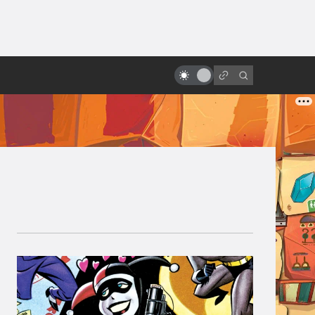
от
Взлёт и падение «Робокопа»:
неснятые сценарии