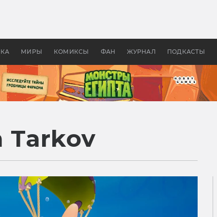
оздавались «Страшилы»:
«Одиссея» Нолана: что эт
, без которого не было
фильм сделал с Гомером и
ластелина колец»
Древней Грецией
УКА
МИРЫ
КОМИКСЫ
ФАН
ЖУРНАЛ
ПОДКАСТЫ
 Tarkov