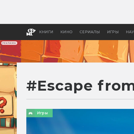
Как с
фильм
бы «В
КНИГИ
КИНО
СЕРИАЛЫ
ИГРЫ
НА
РЕКЛАМА
#
Escape from
Игры