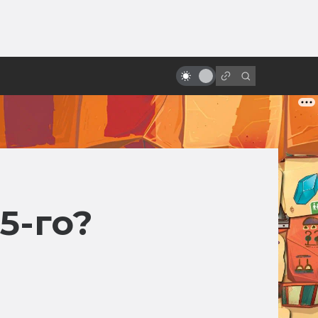
ы»:
ыло
Терри Гиллиам и смысл его
безумных фильмов
5-го?