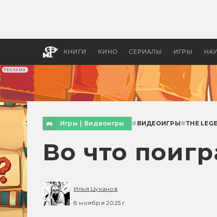
Какие
авгус
апока
детск
КНИГИ
КИНО
СЕРИАЛЫ
ИГРЫ
НА
РЕКЛАМА
Игры
|
Видеоигры
#
ВИДЕОИГРЫ
#
THE LEG
Во что поигр
Илья Цуканов
8 ноября 2025 г.