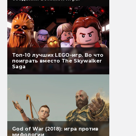
Топ-10 лучших LEGO-игр. Во что
поиграть вместо The Skywalker
Saga
God of War (2018): игра против
мифологии