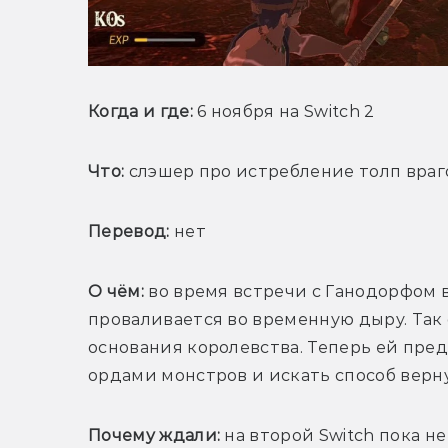
Когда и где:
 6 ноября на Switch 2
Что:
 слэшер про истребление толп враго
Перевод:
 нет
О чём: 
во время встречи с Ганодорфом в
проваливается во временную дыру. Так 
основания королевства. Теперь ей пред
ордами монстров и искать способ верну
Почему ждали:
 на второй Switch пока не