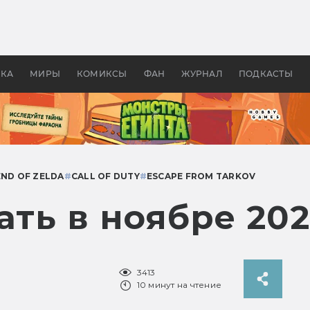
 фильмы смотреть в
Как создавались «Страшил
те 2026? В мире —
фильм, без которого не б
липсис, в России —
бы «Властелина колец»
ие комедии
УКА
МИРЫ
КОМИКСЫ
ФАН
ЖУРНАЛ
ПОДКАСТЫ
END OF ZELDA
#
CALL OF DUTY
#
ESCAPE FROM TARKOV
ать в ноябре 202
3413
10 минут на чтение