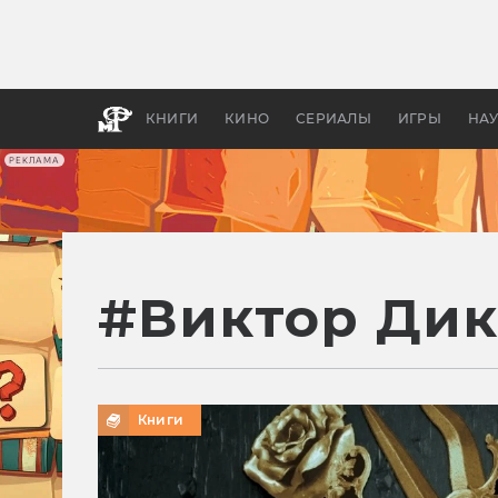
Какие
авгус
апока
детск
КНИГИ
КИНО
СЕРИАЛЫ
ИГРЫ
НА
РЕКЛАМА
#
Виктор Дик
Книги