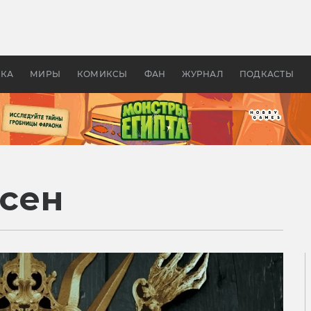
 фильмы смотреть в
Как создавались «Страшил
те 2026? В мире —
фильм, без которого не б
липсис, в России —
бы «Властелина колец»
ие комедии
УКА
МИРЫ
КОМИКСЫ
ФАН
ЖУРНАЛ
ПОДКАСТЫ
сен