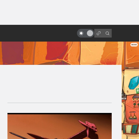
ы»:
Экранизации Dungeons &
ыло
Dragons: старые добрые,
ужасные и забытые