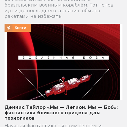
бразильским военным кораблём. Тот готов
идти до последнего, а значит, обмена
ракетами не избежать.
Книги
Деннис Тейлор «Мы — Легион. Мы — Боб»:
фантастика ближнего прицела для
техногиков
Научная фантастика с ярким героем и