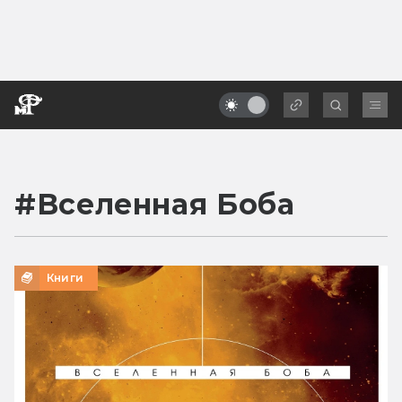
#
Вселенная Боба
Книги