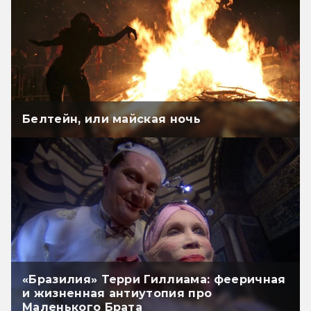
Белтейн, или майская ночь
«Бразилия» Терри Гиллиама: фееричная
и жизненная антиутопия про
Маленького Брата