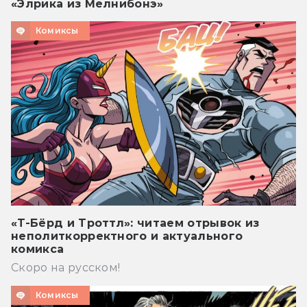
«Элрика из Мелнибонэ»
Комиксы
«Т-Бёрд и Троттл»: читаем отрывок из
неполиткорректного и актуального
комикса
Скоро на русском!
Комиксы