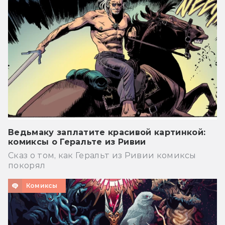
Ведьмаку заплатите красивой картинкой:
комиксы о Геральте из Ривии
Сказ о том, как Геральт из Ривии комиксы
покорял
Комиксы