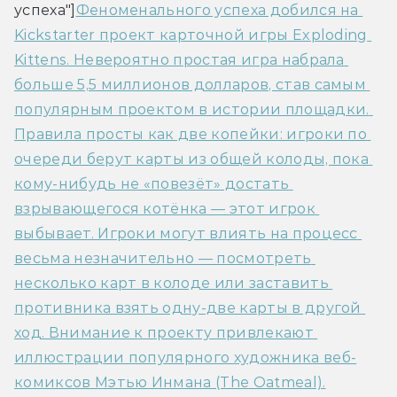
успеха"]
Феноменального успеха добился на 
Kickstarter проект карточной игры Exploding 
Kittens. Невероятно простая игра набрала 
больше 5,5 миллионов долларов, став самым 
популярным проектом в истории площадки. 
Правила просты как две копейки: игроки по 
очереди берут карты из общей колоды, пока 
кому-нибудь не «повезёт» достать 
взрывающегося котёнка — этот игрок 
выбывает. Игроки могут влиять на процесс 
весьма незначительно — посмотреть 
несколько карт в колоде или заставить 
противника взять одну-две карты в другой 
ход. Внимание к проекту привлекают 
иллюстрации популярного художника веб-
комиксов Мэтью Инмана (The Oatmeal).