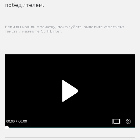
победителем.
Если вы нашли опечатку, пожалуйста, выделите фрагмент
текста и нажмите Ctrl+Enter.
00:00
00:00