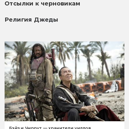
Отсылки к черновикам
Религия Джеды
Бэйз и Чиррут — хранители уиллов