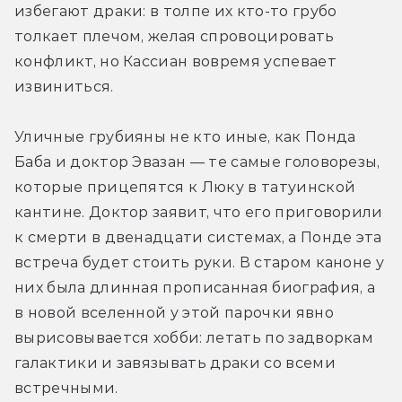
избегают драки: в толпе их кто-то грубо 
толкает плечом, желая спровоцировать 
конфликт, но Кассиан вовремя успевает 
извиниться.
Уличные грубияны не кто иные, как Понда 
Баба и доктор Эвазан — те самые головорезы, 
которые прицепятся к Люку в татуинской 
кантине. Доктор заявит, что его приговорили 
к смерти в двенадцати системах, а Понде эта 
встреча будет стоить руки. В старом каноне у 
них была длинная прописанная биография, а 
в новой вселенной у этой парочки явно 
вырисовывается хобби: летать по задворкам 
галактики и завязывать драки со всеми 
встречными.