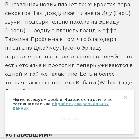
В названиях новых планет тоже кроется пара 
секретов. Так, дождливая планета Иду (Eadu) 
звучит подозрительно похоже на Эриаду 
(Eriadu) — родную планету гранд-моффа 
Таркина. Проблема в том, что благодаря 
писателю Джеймсу Лусено Эриаду 
перекочевала из старого канона в новый — то 
есть отсылка и прототип теперь уживаются в 
одной и той же галактике. Есть и более 
тонкая пасхалка: планета Вобани (Wobani), где 
Джин Эрсо едва не попала на каторгу, — это 
Мы используем cookie. Находясь на сайте вы
анаграмма имени «Оби-Ван».
соглашаетесь на
обработку персональных
данных.
Принять
«Слышал новость? Т-15 объявили 
устаревшим»