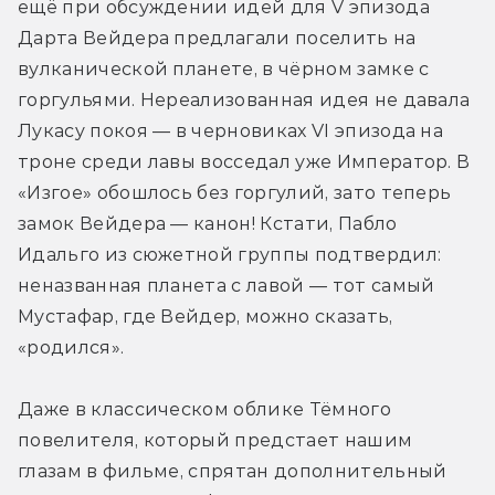
ещё при обсуждении идей для V эпизода 
Дарта Вейдера предлагали поселить на 
вулканической планете, в чёрном замке с 
горгульями. Нереализованная идея не давала 
Лукасу покоя — в черновиках VI эпизода на 
троне среди лавы восседал уже Император. В 
«Изгое» обошлось без горгулий, зато теперь 
замок Вейдера — канон! Кстати, Пабло 
Идальго из сюжетной группы подтвердил: 
неназванная планета с лавой — тот самый 
Мустафар, где Вейдер, можно сказать, 
«родился».
Даже в классическом облике Тёмного 
повелителя, который предстает нашим 
глазам в фильме, спрятан дополнительный 