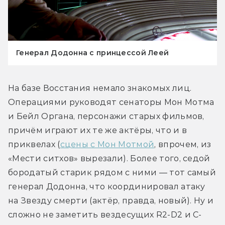
Генерал Додонна с принцессой Леей
На базе Восстания немало знакомых лиц. 
Операциями руководят сенаторы Мон Мотма 
и Бейл Органа, персонажи старых фильмов, 
причём играют их те же актёры, что и в 
приквелах (
сцены с Мон Мотмой
, впрочем, из 
«Мести ситхов» вырезали). Более того, седой 
бородатый старик рядом с ними — тот самый 
генерал Додонна, что координировал атаку 
на Звезду смерти (актёр, правда, новый). Ну и 
сложно не заметить вездесущих R2-D2 и C-