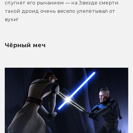
спугнёт его рычанием — на Звезде смерти 
такой дроид очень весело улепётывал от 
вуки!
Чёрный меч