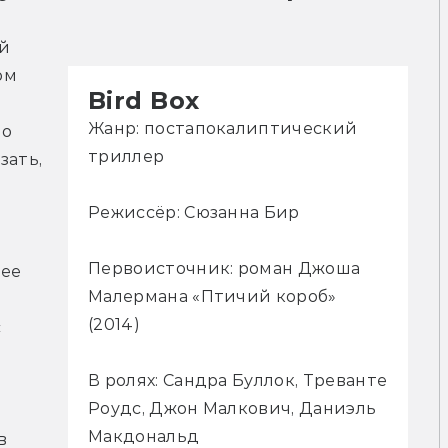
 
м 
Bird Box
Жанр: постапокалиптический
о 
триллер
ать, 
Режиссёр: Сюзанна Бир
Первоисточник: роман Джоша
ее 
Малермана «Птичий короб»
(2014)
 
В ролях: Сандра Буллок, Треванте
Роудс, Джон Малкович, Даниэль
Макдональд
 