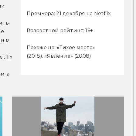
и 
Премьера: 21 декабря на Netflix
ть 
Возрастной рейтинг: 16+
е 
и в 
Похоже на: «Тихое место»
(2018), «Явление» (2008)
flix 
, а 