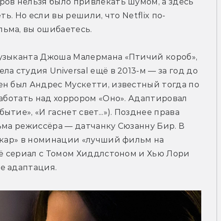
ов нельзя было привлекать шумом, а здесь 
ть. Но если вы решили, что Netflix по-
ьма, вы ошибаетесь.
узыканта Джоша Малермана «Птичий короб», 
а студия Universal ещё в 2013-м — за год до 
н был Андрес Мускетти, известный тогда по 
работать над хоррором «Оно». Адаптировал 
ие», «И гаснет свет...»). Позднее права 
ьма режиссёра — датчанку Сюзанну Бир. В 
скар» в номинации «лучший фильм на 
её сериал с Томом Хиддлстоном и Хью Лори 
е адаптация.