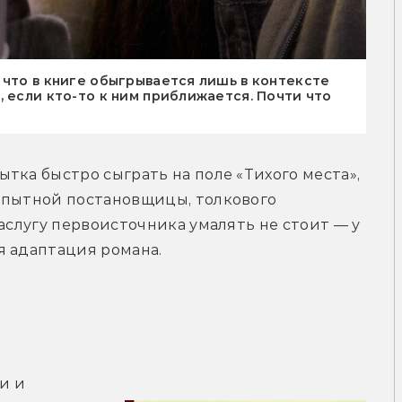
 что в книге обыгрывается лишь в контексте
 если кто-то к ним приближается. Почти что
тка быстро сыграть на поле «Тихого места», 
опытной постановщицы, толкового 
аслугу первоисточника умалять не стоит — у 
я адаптация романа.
 и 