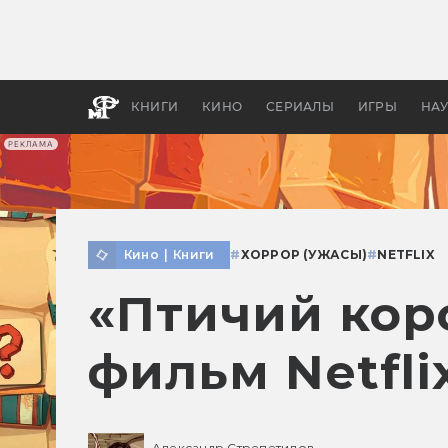
Какие
авгус
апока
детск
КНИГИ
КИНО
СЕРИАЛЫ
ИГРЫ
НА
РЕКЛАМА
Кино
|
Книги
#
ХОРРОР (УЖАСЫ)
#
NETFLIX
«Птичий кор
фильм Netfli
Александр Стрепетилов