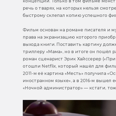
концепции. Только в том фильме монстр
речь о тварях, на которых нельзя смотре
быстрому склепал копию успешного фил
Фильм основан на романе писателя и м
права на экранизацию которого приобрел
выхода книги. Поставить картину долже
триллеру «Мама», но в итоге он пошёл 
роман сценарист Эрик Хайссерер («Прибыт
отошли Netflix, который нашёл для фил
2011-м её картина «Месть» получила «О
иностранном языке», а в 2016-м вышел 
«Ночной администратор» — кстати, тож