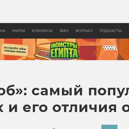
 фильмы смотреть в
Как создавались «Страшил
те 2026? В мире —
фильм, без которого не б
липсис, в России —
бы «Властелина колец»
ие комедии
УКА
МИРЫ
КОМИКСЫ
ФАН
ЖУРНАЛ
ПОДКАСТЫ
об»: самый поп
x и его отличия 