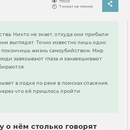
79503
7 минут на чтение
тва. Никто не знает, откуда они прибыли
 они выглядят. Точно известно лишь одно:
ты покончишь жизнь самоубийством. Мир
, люди завязывают глаза и занавешивают
бираются.
вёт в лодке по реке в поисках спасения.
 через что ей пришлось пройти.
у о нём столько говорят