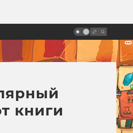
ы»:
Странные, страшные и
ыло
психоделические советские
мультфильмы
улярный
от книги