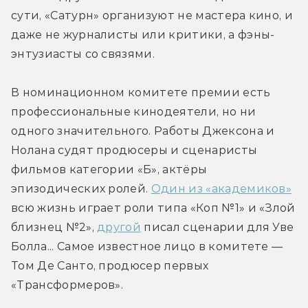
сути, «Сатурн» организуют не мастера кино, и 
даже не журналисты или критики, а фэны-
энтузиасты со связями.
В номинационном комитете премии есть 
профессиональные кинодеятели, но ни 
одного значительного. Работы Джексона и 
Нолана судят продюсеры и сценаристы 
фильмов категории «Б», актёры 
эпизодических ролей. 
Один из «академиков»
всю жизнь играет роли типа «Коп №1» и «Злой 
близнец №2», 
другой
 писал сценарии для Уве 
Болла... Самое известное лицо в комитете — 
Том Де Санто, продюсер первых 
«Трансформеров».