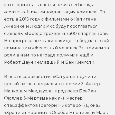
категория называется не «superhero», а 
«comic-to-ﬁlm» (киноадаптация комикса). То 
есть в 2015 году с фильмами о Капитане 
Америке и Людях Икс будут состязаться 
сиквелы «Города грехов» и «300 спартанцев». 
Но прогресс всё-таки налицо. Победил в этой 
номинации «Железный человек 3», причём за 
роли в нём по награде получили ещё и 
Роберт Дауни-младший и Бен Кингсли.
В честь сорокалетия «Сатурна» вручили 
целый вагон специальных премий. Актёр 
Малкольм Макдауэлл, продюсер Брайан 
Фюллер («Мёртвые как я»), мастер 
спецэффектов Грегори Никотеро («Дюна», 
«Хроники Нарнии», «Особое мнение») и Марк 