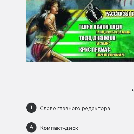
1
 Слово главного редактора
4
Компакт-диск