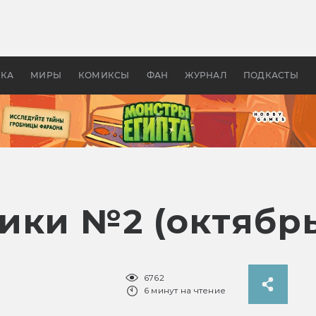
 фильмы смотреть в
Как создавались «Страшил
те 2026? В мире —
фильм, без которого не б
липсис, в России —
бы «Властелина колец»
ие комедии
УКА
МИРЫ
КОМИКСЫ
ФАН
ЖУРНАЛ
ПОДКАСТЫ
ики №2 (октябрь
6762
6 минут на чтение