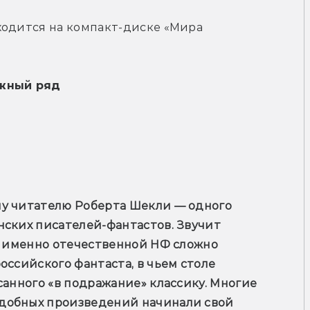
ходится на компакт-диске «Мира 
жный ряд
у читателю Роберта Шекли — одного 
ских писателей-фантастов. Звучит 
е именно отечественной НФ сложно 
ссийского фантаста, в чьем столе 
санного «в подражание» классику. Многие 
добных произведений начинали свой 