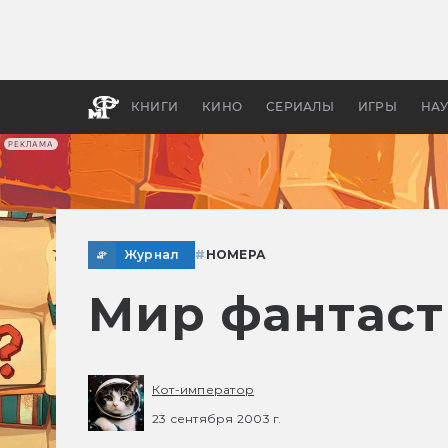
Какие
авгус
апока
детск
КНИГИ
КИНО
СЕРИАЛЫ
ИГРЫ
НА
РЕКЛАМА
Журнал
#
НОМЕРА
Мир фантаст
Кот-император
23 сентября 2003 г.