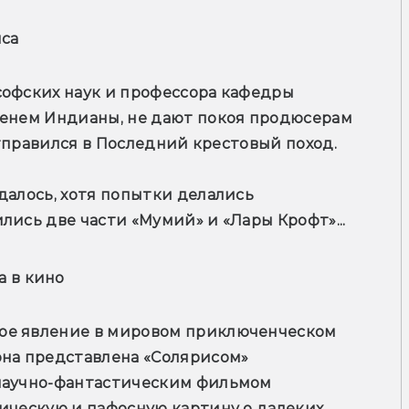
нса
софских наук и профессора кафедры 
менем Индианы, не дают покоя продюсерам 
 отправился в Последний крестовый поход.
далось, хотя попытки делались 
лись две части «Мумий» и «Лары Крофт»...
а в кино
ое явление в мировом приключенческом 
она представлена «Солярисом» 
научно-фантастическим фильмом 
ическую и пафосную картину о далеких 