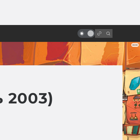
ы»:
10 удивительных научно-
ыло
фантастических мультфильмов
из Европы, которых вы,
возможно, не видели
 2003)