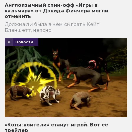
Англоязычный спин-офф «Игры в
кальмара» от Дэвида Финчера могли
отменить
Должна ли была в нем сыграть Кейт
Бланшетт, неясно.
Новости
«Коты-воители» станут игрой. Вот её
трейлер