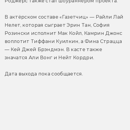
Роджерс также стал шоураннером проекта.
В актёрском составе «Газетчиц» — Райли Лай 
Нелет, которая сыграет Эрин Тан, София 
Розински исполнит Мак Койл, Камрин Джонс 
воплотит Тиффани Куилкин, а Фина Страцца 
— Кей Джей Брэндмэн. В касте также 
значатся Али Вонг и Нейт Кордри.
Дата выхода пока сообщается.