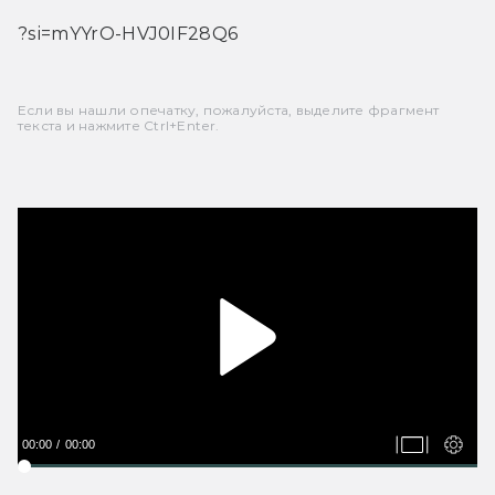
?si=mYYrO-HVJ0IF28Q6
Если вы нашли опечатку, пожалуйста, выделите фрагмент
текста и нажмите Ctrl+Enter.
00:00
00:00