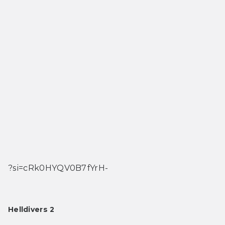
?si=cRk0HYQV0B7fYrH-
Helldivers 2