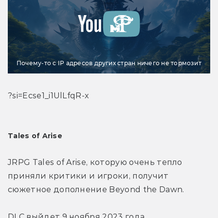
Почему-то с IP адресов других стран ничего не тормозит
?si=Ecse1_i1UlLfqR-x
Tales of Arise
JRPG Tales of Arise, которую очень тепло 
приняли критики и игроки, получит 
сюжетное дополнение Beyond the Dawn.
DLC выйдет 9 ноября 2023 года.