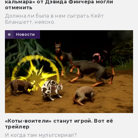
кальмара» от Дэвида Финчера могли
отменить
Должна ли была в нем сыграть Кейт
Бланшетт, неясно.
Новости
«Коты-воители» станут игрой. Вот её
трейлер
И когда там мультсериал?