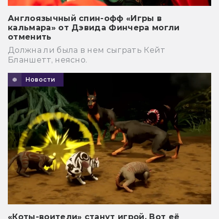
Англоязычный спин-офф «Игры в
кальмара» от Дэвида Финчера могли
отменить
Должна ли была в нем сыграть Кейт
Бланшетт, неясно.
Новости
«Коты-воители» станут игрой. Вот её