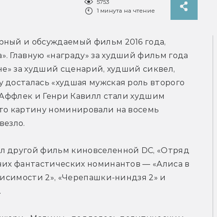
5753
1 минута на чтение
рный и обсуждаемый фильм 2016 года, 
. Главную «награду» за худший фильм года 
не» за худший сценарий, худший сиквел, 
 досталась «худшая мужская роль второго 
 Аффлек и Генри Кавилл стали худшим 
то картину номинировали на восемь 
везло.
л другой фильм киновселенной DC, «Отряд 
чих фантастических номинантов — «Алиса в 
висимости 2», «Черепашки-ниндзя 2» и 
.