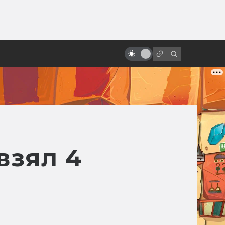
ы»:
Внутренняя империя Дэвида
ыло
Линча: источники вдохновения и
кинопредшественники
взял 4