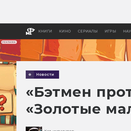
Какие
авгус
апока
детск
КНИГИ
КИНО
СЕРИАЛЫ
ИГРЫ
НА
РЕКЛАМА
Новости
«Бэтмен про
«Золотые ма
Кот-император