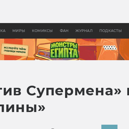
 фильмы смотреть в
Как создавались «Страшил
те 2026? В мире —
фильм, без которого не б
липсис, в России —
бы «Властелина колец»
ие комедии
УКА
МИРЫ
КОМИКСЫ
ФАН
ЖУРНАЛ
ПОДКАСТЫ
тив Супермена» 
лины»