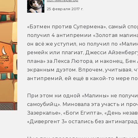
25 февраля 2017 г.
«Бэтмен против Супермена», самый спо
получил 4 антипремии «Золотая малина»
он всё же уступил, но получил по «Мали
ремейк или плагиат, Джесси Айзенбергу
плана» за Лекса Лютора, и наконец, Бен
экранным дуэтом. Впрочем, учитывая, ч
антипремий, ей ещё в какой-то мере по
При этом ни одной «Малины» не получи
самоубийц». Миновала эта участь и про
Зазеркалье», «Боги Египта», «День неза
«Дивергент 3» остались без антинаград