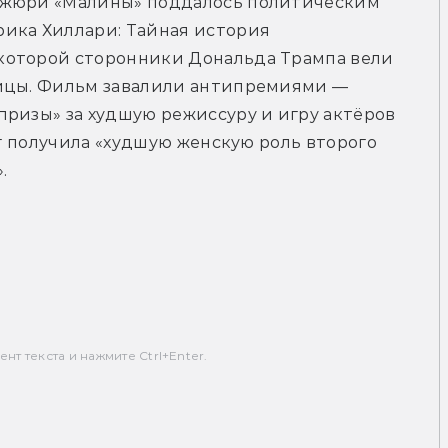
 жюри «Малины» поддалось политическим 
ика Хиллари: Тайная история 
которой сторонники Дональда Трампа вели 
ицы. Фильм завалили антипремиями — 
ризы» за худшую режиссуру и игру актёров 
иг получила «худшую женскую роль второго 
.
т текста и нажмите Ctrl+Enter.