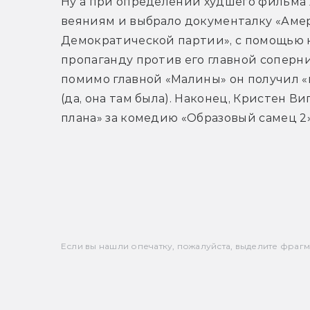
Ну а при определении худшего фильма
веяниям и выбрало документалку «Амер
Демократической партии», с помощью 
пропаганду против его главной соперн
помимо главной «Малины» он получил «п
(да, она там была). Наконец, Кристен В
плана» за комедию «Образовый самец 2»
Если вы нашли опечатку, пожалуйста, выделите фрагмен