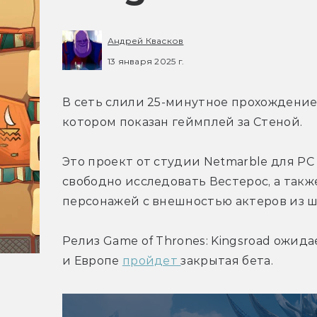
Андрей Квасков
13 января 2025 г.
В сеть слили 25-минутное прохождение э
котором показан геймплей за Стеной.
Это проект от студии Netmarble для PC
свободно исследовать Вестерос, а такж
персонажей с внешностью актеров из ш
Релиз Game of Thrones: Kingsroad ожида
и Европе 
пройдет 
закрытая бета.