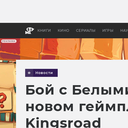
Какие
авгус
апока
детск
КНИГИ
КИНО
СЕРИАЛЫ
ИГРЫ
НА
РЕКЛАМА
Новости
Бой с Белым
новом геймпл
Kingsroad