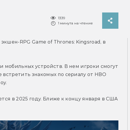
1339
1 минута на чтение
кшен-RPG Game of Thrones: Kingsroad, в 
 и мобильных устройств. В нем игроки смогут 
е встретить знакомых по сериалу от HBO 
оу.
ется в 2025 году. Ближе к концу января в США 