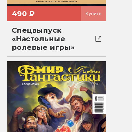
490 ₽
Купить
Спецвыпуск
«Настольные
ролевые игры»