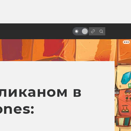
ы»:
Как создавался «Трон:
ыло
Наследие»: фильм, застывший на
лезвии
ликаном в
nes: