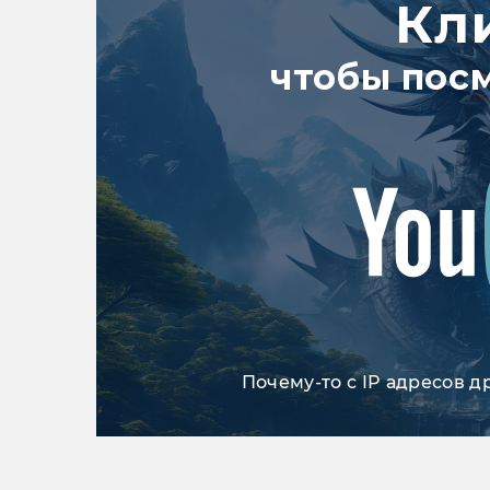
Кл
чтобы пос
Почему-то с IP адресов д