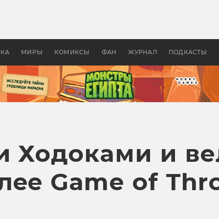
 фильмы смотреть в
Как создавались «Страшил
те 2026? В мире —
фильм, без которого не б
липсис, в России —
бы «Властелина колец»
ие комедии
УКА
МИРЫ
КОМИКСЫ
ФАН
ЖУРНАЛ
ПОДКАСТЫ
и Ходоками и ве
ее Game of Thro