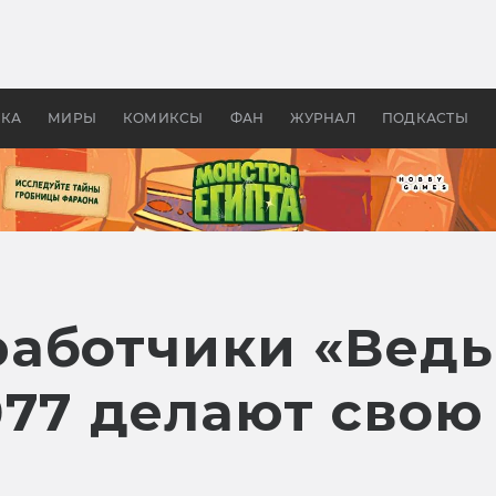
 фильмы смотреть в
Как создавались «Страшил
те 2026? В мире —
фильм, без которого не б
липсис, в России —
бы «Властелина колец»
ие комедии
УКА
МИРЫ
КОМИКСЫ
ФАН
ЖУРНАЛ
ПОДКАСТЫ
аботчики «Ведь
077 делают свою