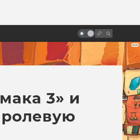
ы»:
10 удивительных научно-
ыло
фантастических мультфильмов
из Европы, которых вы,
возможно, не видели
мака 3» и
 ролевую