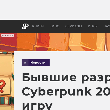
Какие
авгус
апока
детск
КНИГИ
КИНО
СЕРИАЛЫ
ИГРЫ
НА
РЕКЛАМА
Новости
Бывшие разр
Cyberpunk 2
игру