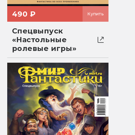
490 ₽
Купить
Спецвыпуск
«Настольные
ролевые игры»