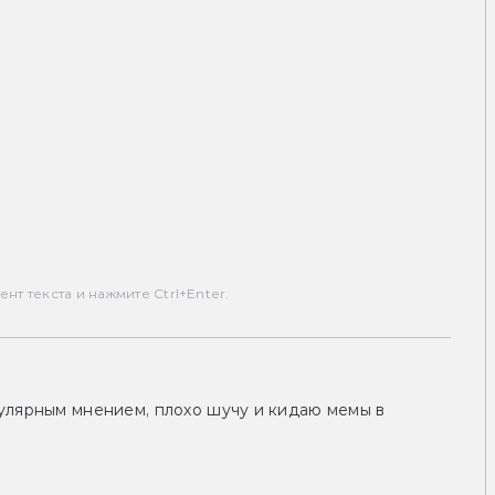
т текста и нажмите Ctrl+Enter.
улярным мнением, плохо шучу и кидаю мемы в