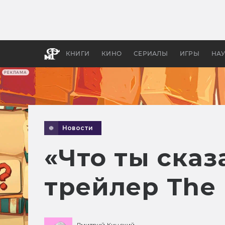
Как с
фильм
бы «В
КНИГИ
КИНО
СЕРИАЛЫ
ИГРЫ
НА
РЕКЛАМА
Новости
«Что ты ска
трейлер The L
Дмитрий Кинский