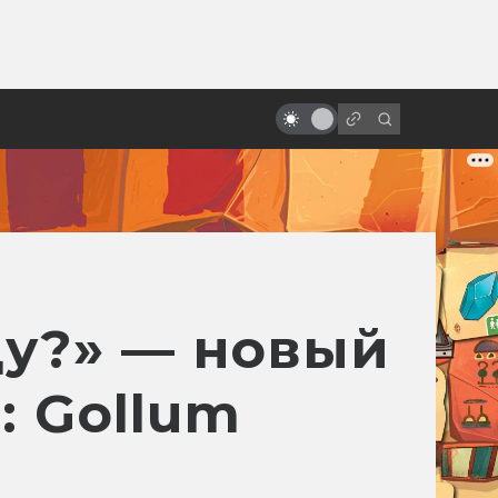
от
Взлёт и падение «Робокопа»:
неснятые сценарии
ду?» — новый
: Gollum