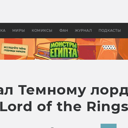
оздавались «Страшилы»:
«Одиссея» Нолана: что эт
, без которого не было
фильм сделал с Гомером и
ластелина колец»
Древней Грецией
УКА
МИРЫ
КОМИКСЫ
ФАН
ЖУРНАЛ
ПОДКАСТЫ
зал Темному лор
ord of the Rings