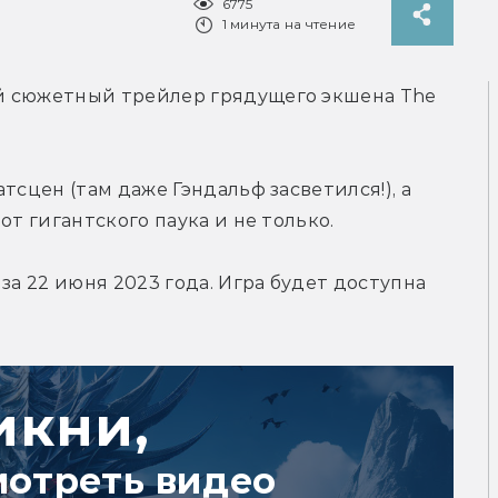
6775
1 минута на чтение
й сюжетный трейлер грядущего экшена The 
тсцен (там даже Гэндальф засветился!), а 
от гигантского паука и не только.
за 22 июня 2023 года. Игра будет доступна 
икни,
мотреть видео