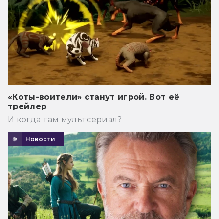
«Коты-воители» станут игрой. Вот её
трейлер
И когда там мультсериал?
Новости