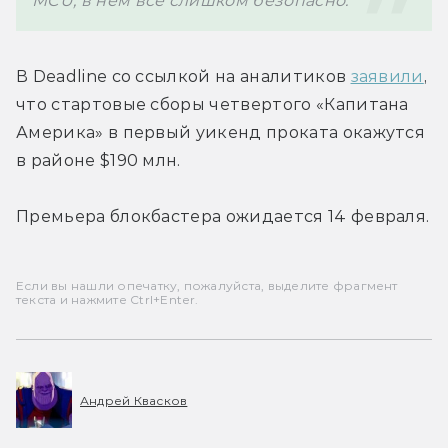
MCU
,
 в 
нем 
все 
слишком 
безопасно
.
В Deadline со ссылкой на аналитиков 
заявили
, 
что стартовые сборы четвертого 
«Капитана 
Америка» 
в первый уикенд проката окажутся 
в районе $190 млн.
Премьера блокбастера ожидается 14 февраля.
Если вы нашли опечатку, пожалуйста, выделите фрагмент
текста и нажмите Ctrl+Enter.
Андрей Квасков