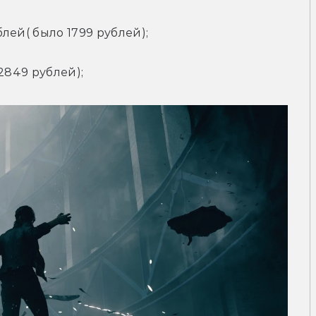
блей( было 1799 рублей);
 2849 рублей);