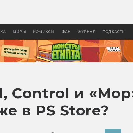
оздавались «Страшилы»:
«Одиссея» Нолана: что эт
, без которого не было
фильм сделал с Гомером и
ластелина колец»
Древней Грецией
УКА
МИРЫ
КОМИКСЫ
ФАН
ЖУРНАЛ
ПОДКАСТЫ
, Control и «Мор
е в PS Store?