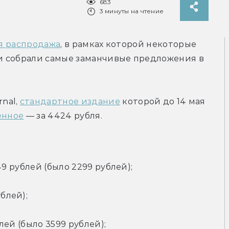
683
3 минуты на чтение
я распродажа
, в рамках которой некоторые 
 собрали самые заманчивые предложения в 
al, 
стандартное издание
 которой до 14 мая 
енное
 — за 4424 рубля.
49 рублей (было 2299 рублей);
блей);
блей (было 3599 рублей);