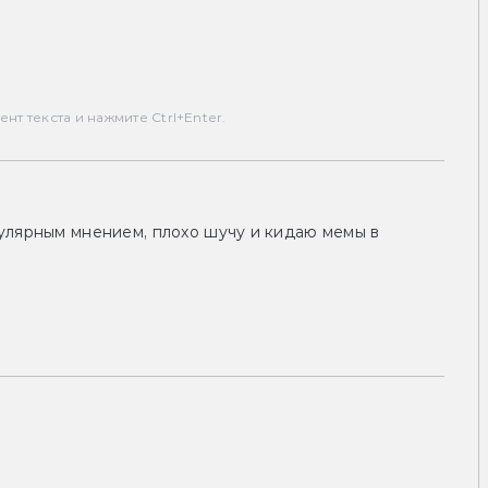
т текста и нажмите Ctrl+Enter.
улярным мнением, плохо шучу и кидаю мемы в