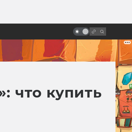
от
Как снимали «Терминатор 2:
Судный день»
»: что купить