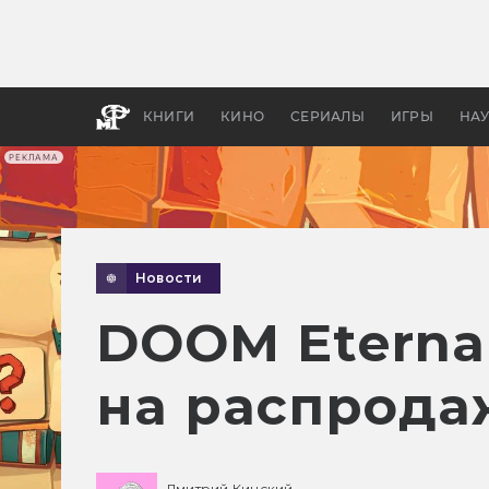
Как с
фильм
бы «В
КНИГИ
КИНО
СЕРИАЛЫ
ИГРЫ
НА
РЕКЛАМА
Новости
DOOM Eternal
на распродаж
Дмитрий Кинский