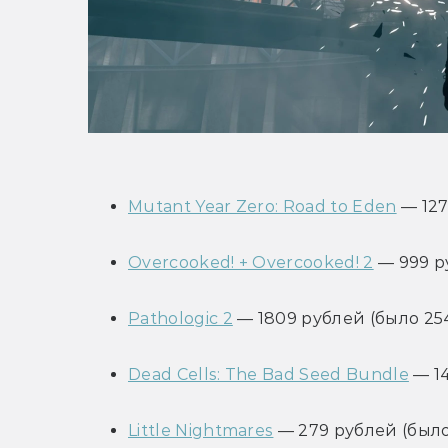
Mutant Year Zero: Road to Eden
 — 12
Overcooked! + Overcooked! 2
 — 999 р
Pathologic 2
 — 1809 рублей (было 25
Dead Cells: The Bad Seed Bundle
 — 1
Little Nightmares
 — 279 рублей (было