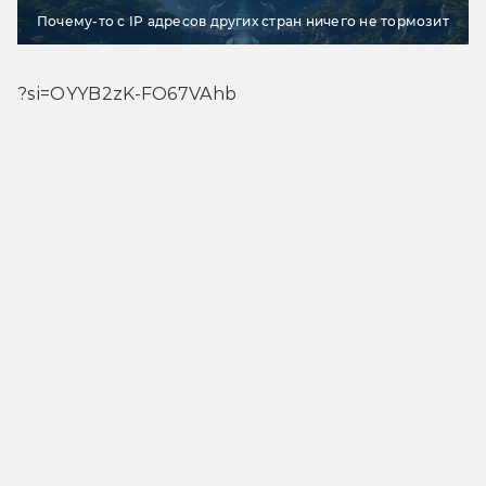
Почему-то с IP адресов других стран ничего не тормозит
?si=OYYB2zK-FO67VAhb