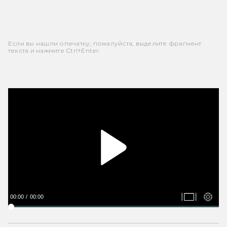
Если вы нашли опечатку, пожалуйста, выделите фрагмент
текста и нажмите Ctrl+Enter.
00:00
00:00