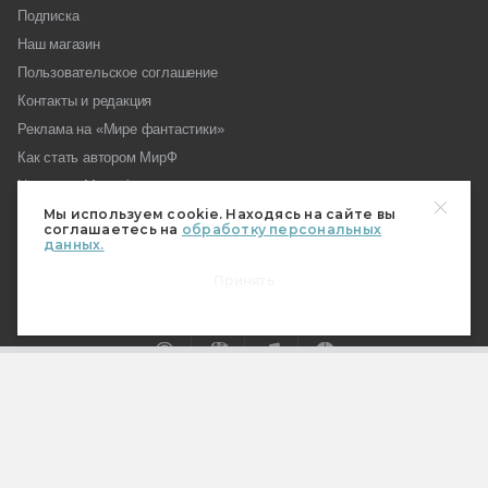
Подписка
Наш магазин
Пользовательское соглашение
Контакты и редакция
Реклама на «Мире фантастики»
Как стать автором МирФ
Награды «Мира фантастики»
Вопросы редакции
Мы используем cookie. Находясь на сайте вы
соглашаетесь на
обработку персональных
Форум МирФ
данных.
Принять
18+