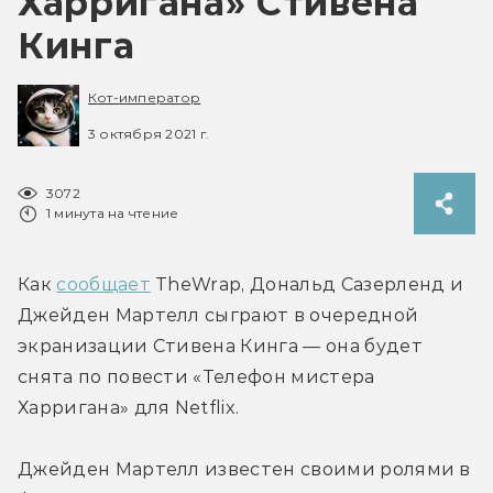
Харригана» Стивена
Кинга
Кот-император
3 октября 2021 г.
3072
1 минута на чтение
Как 
с
ообщает
 TheWrap, Дональд Сазерленд и 
Джейден Мартелл сыграют в очередной 
экранизации Стивена Кинга — она будет 
снята по повести «Телефон мистера 
Харригана» для Netflix.
Джейден Мартелл известен своими ролями в 