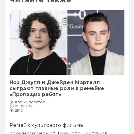
Ноа Джупп и Джейден Мартелл
сыграют главные роли в ремейке
«Пропащих ребят»
Кот-император
19.09.2021
2913
Ремейк культового фильма 
срежиссерируют Джонатан Энтвисл 