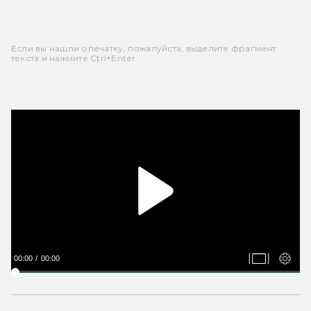
Если вы нашли опечатку, пожалуйста, выделите фрагмент
текста и нажмите Ctrl+Enter.
00:00
00:00