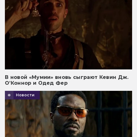
В новой «Мумии» вновь сыграют Кевин Дж.
О’Коннор и Одед Фер
Новости