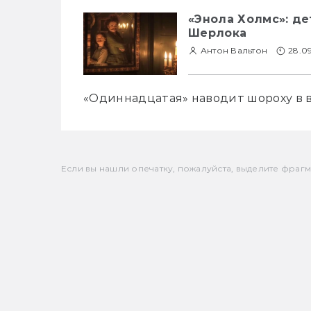
«Энола Холмс»: де
Шерлока
Антон Вальтон
28.0
«Одиннадцатая» наводит шороху в 
Если вы нашли опечатку, пожалуйста, выделите фрагмен