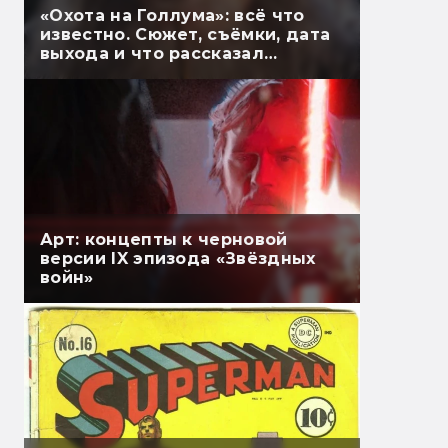
«Охота на Голлума»: всё что
известно. Сюжет, съёмки, дата
выхода и что рассказал
Гэндальф
Арт: концепты к черновой
версии IX эпизода «Звёздных
войн»