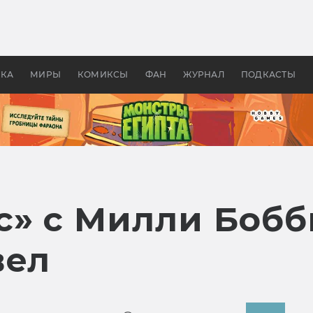
оздавались «Страшилы»:
«Одиссея» Нолана: что эт
, без которого не было
фильм сделал с Гомером и
ластелина колец»
Древней Грецией
УКА
МИРЫ
КОМИКСЫ
ФАН
ЖУРНАЛ
ПОДКАСТЫ
с» с Милли Бобб
вел