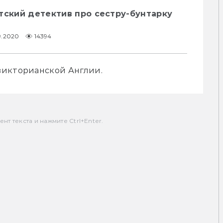
тский детектив про сестру-бунтарку
9.2020
14394
викторианской Англии.
т текста и нажмите Ctrl+Enter.