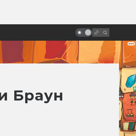
от
Вечная любовь: фантастика в
мелодрамах и романтических
комедиях
и Браун