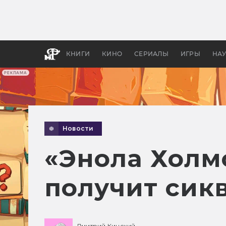
Как с
фильм
бы «В
КНИГИ
КИНО
СЕРИАЛЫ
ИГРЫ
НА
РЕКЛАМА
Новости
«Энола Холм
получит сик
Дмитрий Кинский