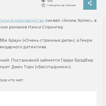
1214
1 минута на чтение
тили в производство
 сиквел «Энолы Холмс», в 
ких романов Нэнси Спрингер.
би Браун («Очень странные дела»), а Генри 
гендарного детектива.
жней. Постановкой займется Гарри Брэдбир 
пишет Джек Торн («Бесстыдники»).
ка что нет.