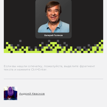
Если вы нашли опечатку, пожалуйста, выделите фрагмент
текста и нажмите Ctrl+Enter.
Андрей Квасков