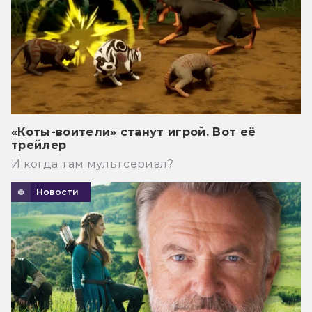
«Коты-воители» станут игрой. Вот её
трейлер
И когда там мультсериал?
Новости